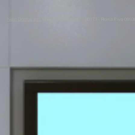
Next Domus s.r.l.
Viale Raf Vallone 67 - 00173 - Roma P.iva 085988