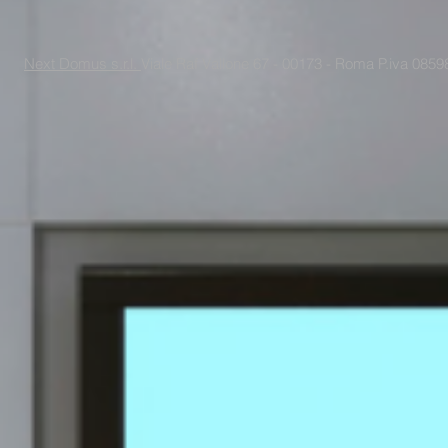
Next Domus s.r.l.
Viale Raf Vallone 67 - 00173 - Roma P.iva 085988