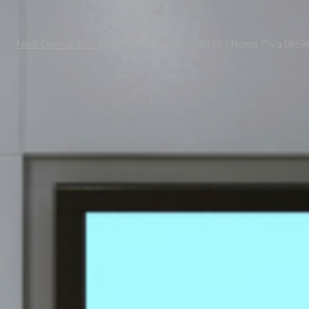
Next Domus s.r.l.
Viale Raf Vallone 67 - 00173 - Roma P.iva 085988