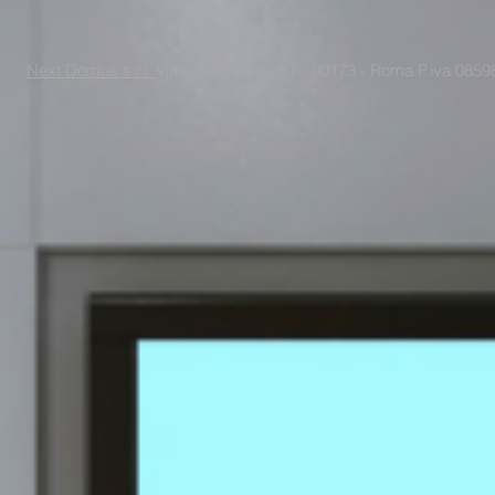
Next Domus s.r.l.
Viale Raf Vallone 67 - 00173 - Roma P.iva 085988