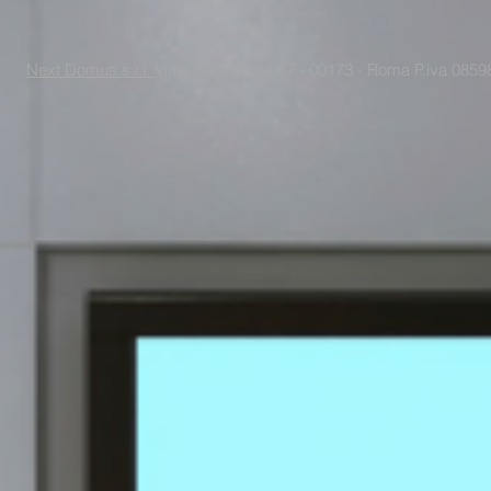
Next Domus s.r.l.
Viale Raf Vallone 67 - 00173 - Roma P.iva 085988