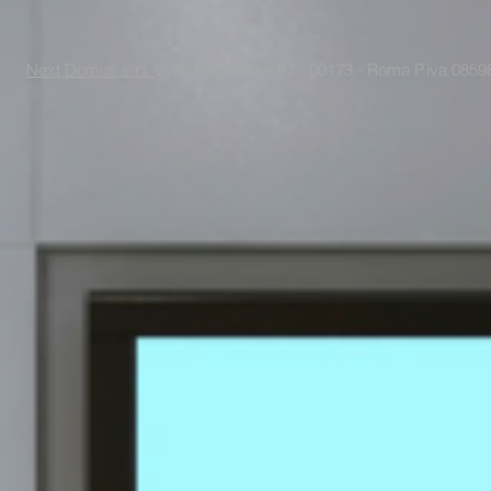
Next Domus s.r.l.
Viale Raf Vallone 67 - 00173 - Roma P.iva 085988