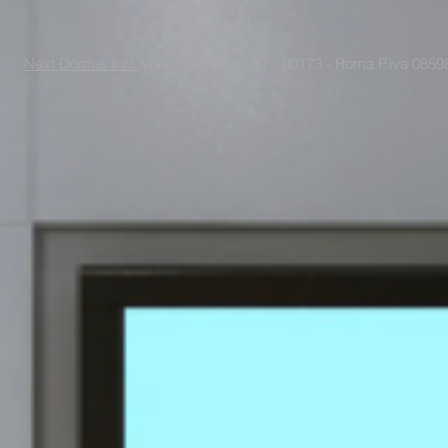
Next Domus s.r.l.
Viale Raf Vallone 67 - 00173 - Roma P.iva 085988