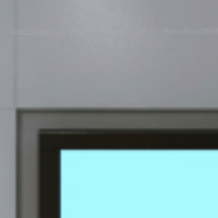
Next Domus s.r.l.
Viale Raf Vallone 67 - 00173 - Roma P.iva 085988