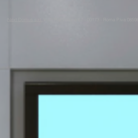
Next Domus s.r.l.
Viale Raf Vallone 67 - 00173 - Roma P.iva 085988