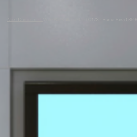
Next Domus s.r.l.
Viale Raf Vallone 67 - 00173 - Roma P.iva 085988