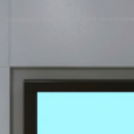
Next Domus s.r.l.
Viale Raf Vallone 67 - 00173 - Roma P.iva 085988