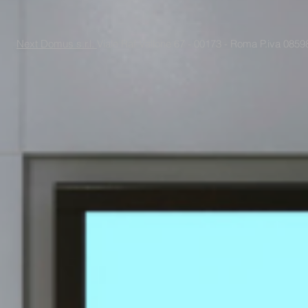
Next Domus s.r.l.
Viale Raf Vallone 67 - 00173 - Roma P.iva 085988