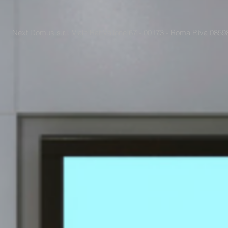
Next Domus s.r.l.
Viale Raf Vallone 67 - 00173 - Roma P.iva 085988