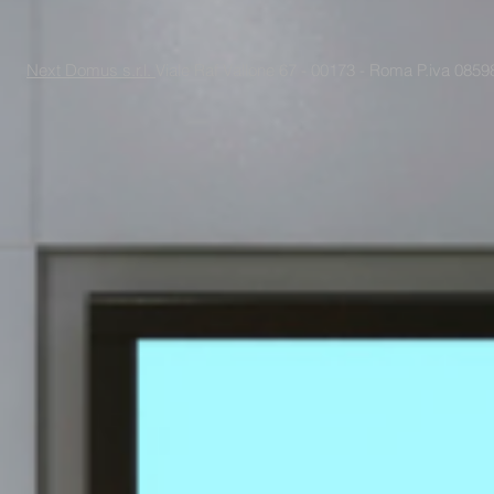
Next Domus s.r.l.
Viale Raf Vallone 67 - 00173 - Roma P.iva 085988