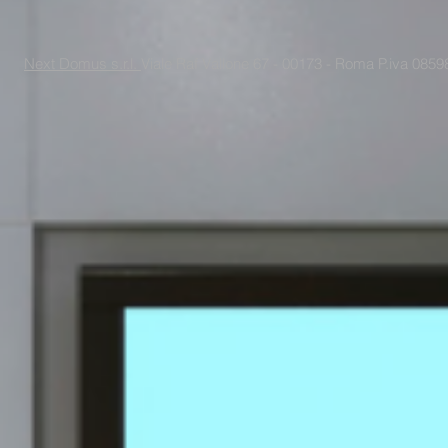
Next Domus s.r.l.
Viale Raf Vallone 67 - 00173 - Roma P.iva 085988