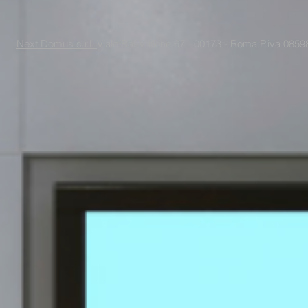
Next Domus s.r.l.
Viale Raf Vallone 67 - 00173 - Roma P.iva 085988