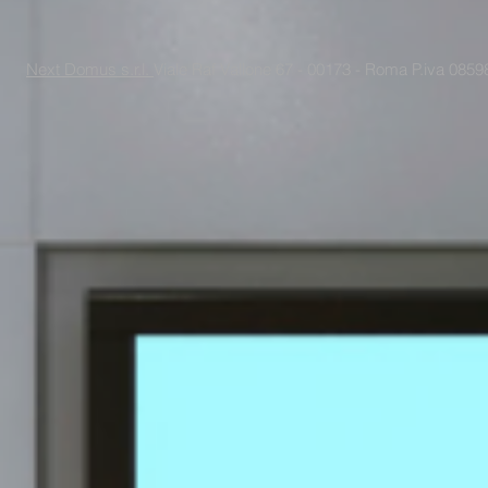
Next Domus s.r.l.
Viale Raf Vallone 67 - 00173 - Roma P.iva 085988