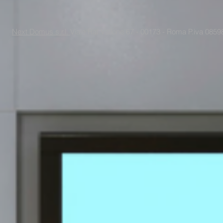
Next Domus s.r.l.
Viale Raf Vallone 67 - 00173 - Roma P.iva 085988