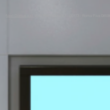
Next Domus s.r.l.
Viale Raf Vallone 67 - 00173 - Roma P.iva 085988