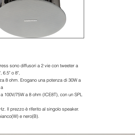
ss sono diffusori a 2 vie con tweeter a 
6.5" o 8",

za 8 ohm. Erogano una potenza di 30W a 
a

a 100V/75W a 8 ohm (ICE8T), con un SPL 
Il prezzo è riferito al singolo speaker.

 bianco(W) e nero(B).