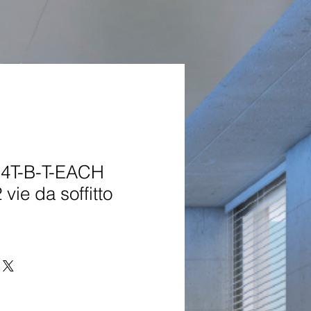
4T-B-T-EACH
 vie da soffitto