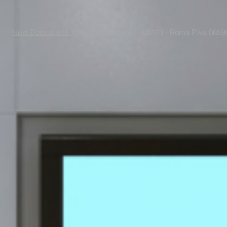
Next Domus s.r.l.
Viale Raf Vallone 67 - 00173 - Roma P.iva 085988