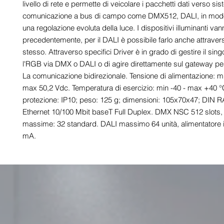
livello di rete e permette di veicolare i pacchetti dati verso sist
comunicazione a bus di campo come DMX512, DALI, in modo 
una regolazione evoluta della luce. I dispositivi illuminanti vanno
precedentemente, per il DALI è possibile farlo anche attravers
stesso. Attraverso specifici Driver è in grado di gestire il sing
l'RGB via DMX o DALI o di agire direttamente sul gateway per g
La comunicazione bidirezionale. Tensione di alimentazione: mi
max 50,2 Vdc. Temperatura di esercizio: min -40 - max +40 °C
protezione: IP10; peso: 125 g; dimensioni: 105x70x47; DIN R
Ethernet 10/100 Mbit baseT Full Duplex. DMX NSC 512 slots, u
massime: 32 standard. DALI massimo 64 unità, alimentatore i
mA.