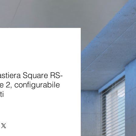
stiera Square RS-
e 2, configurabile
ti