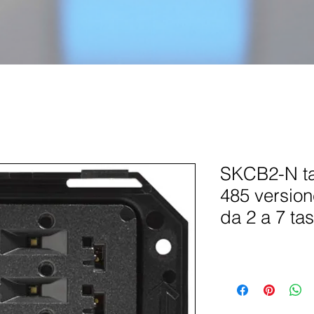
SKCB2-N ta
485 version
da 2 a 7 tas