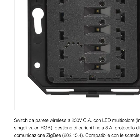
Switch da parete wireless a 230V C.A. con LED multicolore (im
singoli valori RGB), gestione di carichi fino a 8 A, protocollo di 
comunicazione ZigBee (802.15.4). Compatibile con le scatole