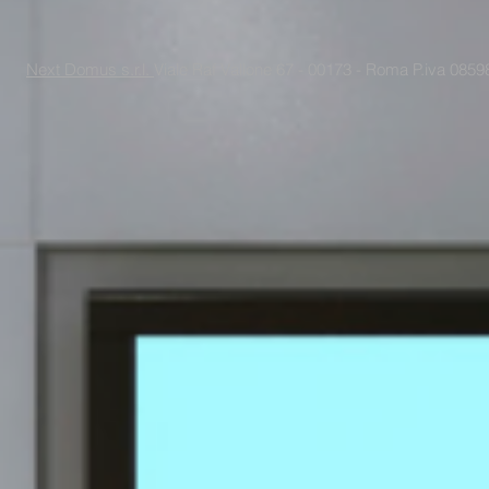
Next Domus s.r.l.
Viale Raf Vallone 67 - 00173 - Roma P.iva 085988