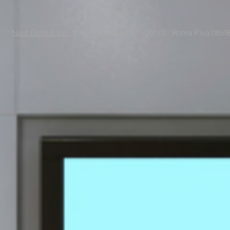
Next Domus s.r.l.
Viale Raf Vallone 67 - 00173 - Roma P.iva 085988