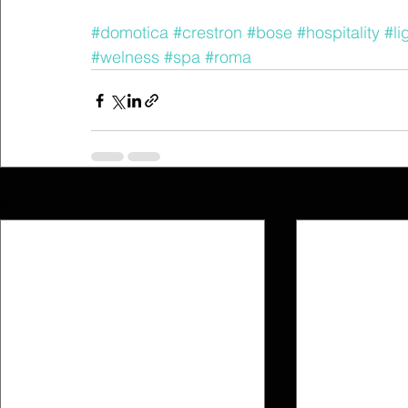
#domotica
#crestron
#bose
#hospitality
#li
#welness
#spa
#roma
Post recenti