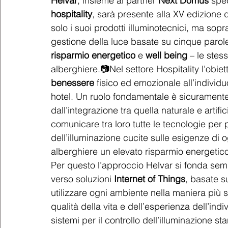
Helvar
, insieme al partner 
Next Domus
 spe
hospitality
, sarà presente alla XV edizione
solo i suoi prodotti illuminotecnici, ma soprat
gestione della luce basate su cinque parol
risparmio energetico
 e 
well being
 – le stes
alberghiere.📷Nel settore Hospitality l’obiet
benessere
 fisico ed emozionale all’individuo
hotel. Un ruolo fondamentale è sicuramente 
dall’integrazione tra quella naturale e artifici
comunicare tra loro tutte le tecnologie per po
dell’illuminazione cucite sulle esigenze di o
alberghiere un elevato risparmio energetico
Per questo l’approccio Helvar si fonda semp
verso soluzioni 
Internet of Things
, basate s
utilizzare ogni ambiente nella maniera più s
qualità della vita e dell’esperienza dell’ind
sistemi per il controllo dell’illuminazione s