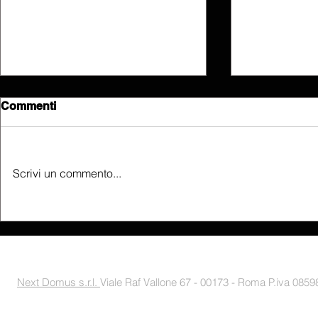
Commenti
Scrivi un commento...
Comunicazione sicura e
SHARP prod
integrata attraverso il Touch
grande dis
screen Crestron e il
mondo
videocitofono 2N
Next Domus s.r.l.
Viale Raf Vallone 67 - 00173 - Roma P.iva 085988