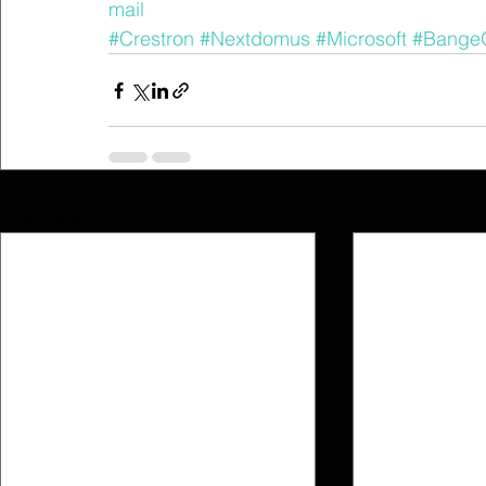
mail
#Crestron
#Nextdomus
#Microsoft
#BangeO
Post recenti