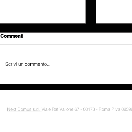
Commenti
Scrivi un commento...
Comunicazione sicura e
SHARP prod
integrata attraverso il Touch
grande dis
screen Crestron e il
mondo
videocitofono 2N
Next Domus s.r.l.
Viale Raf Vallone 67 - 00173 - Roma P.iva 085988