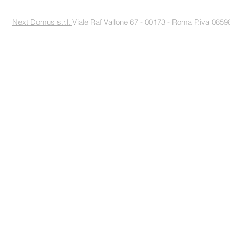
Next Domus s.r.l.
Viale Raf Vallone 67 - 00173 - Roma P.iva 085988